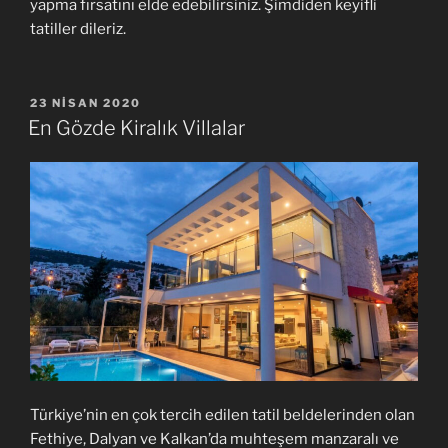
yapma fırsatını elde edebilirsiniz. Şimdiden keyifli
tatiller dileriz.
YAYIM
23 NISAN 2020
TARIHI
En Gözde Kiralık Villalar
Türkiye’nin en çok tercih edilen tatil beldelerinden olan
Fethiye, Dalyan ve Kalkan’da muhteşem manzaralı ve