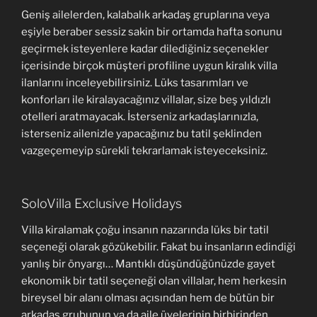
Geniş ailelerden, kalabalık arkadaş gruplarına veya
eşiyle beraber sessiz sakin bir ortamda hafta sonunu
geçirmek isteyenlere kadar dilediğiniz seçenekler
içerisinde birçok müşteri profiline uygun kiralık villa
ilanlarını inceleyebilirsiniz. Lüks tasarımları ve
konforları ile kiralayacağınız villalar, size beş yıldızlı
otelleri aratmayacak. İsterseniz arkadaşlarınızla,
isterseniz ailenizle yapacağınız bu tatil şeklinden
vazgeçemeyip sürekli tekrarlamak isteyeceksiniz.
SoloVilla Exclusive Holidays
Villa kiralamak çoğu insanın nazarında lüks bir tatil
seçeneği olarak gözükebilir. Fakat bu insanların edindiği
yanlış bir önyargı… Mantıklı düşündüğünüzde gayet
ekonomik bir tatil seçeneği olan villalar, hem herkesin
bireysel bir alanı olması açısından hem de bütün bir
arkadaş grubunun ya da aile üyelerinin birbirinden