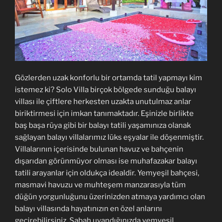
Gözlerden uzak konforlu bir ortamda tatil yapmayı kim
istemez ki? Solo Villa birçok bölgede sunduğu balayı
villası ile çiftlere herkesten uzakta unutulmaz anlar
biriktirmesi için imkan tanımaktadır. Eşinizle birlikte
baş başa rüya gibi bir balayı tatili yaşamınıza olanak
sağlayan balayı villalarımız lüks eşyalar ile döşenmiştir.
Villalarının içerisinde bulunan havuz ve bahçenin
dışarıdan görünmüyor olması ise muhafazakar balayı
tatili arayanlar için oldukça idealdir. Yemyeşil bahçesi,
masmavi havuzu ve muhteşem manzarasıyla tüm
düğün yorgunluğunu üzerinizden atmaya yardımcı olan
balayı villasında hayatınızın en özel anlarını
geçirebilirsiniz. Sabah uyandığınızda yemyeşil