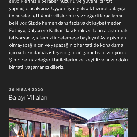
sevdiklerinizle beraber huzurlu ve güvenli bir tatil
yapmış olacaksınız. Uygun fiyat yüksek hizmet anlayışı
ile hareket ettiğimiz villalarımız siz değerli kiracılarını
bekliyor. Siz de hemen daha fazla vakit kaybetmeden
Fethiye, Dalyan ve Kalkan’daki kiralık villaları araştırmak
istiyorsanız, sitemizi incelemeye başlayın! Asla pişman
olmayacağınızın ve yapacağınız her tatilde konaklama
için villa kiralamak isteyeceğinizin garantisini veriyoruz.
Şimdiden siz değerli tatilcilerimize, keyifli ve huzur dolu
bir tatil yaşamanızı dileriz.
YAYIM
20 NISAN 2020
TARIHI
Balayı Villaları