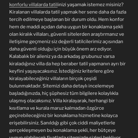
konforlu villalarda tatil
inizi yaşamak istemez misiniz?
Kiralanan villalarda tatil yapmak her sene daha da fazla
tercih edilmeye başlanan bir durum oldu. Hem konfor
hem de maddi açıdan daha uygun bir konaklama şekli
olan kiralık villaları, güvenli sitelerden araştırmanız ve
iletişime geçmeniz siz değerli tatilcilerimiz açısından
daha güvenli olduğu için büyük önem arz ediyor.
Kalabalık bir aileniz ya da arkadaş grubunuz varsa
kiraladığınız villa da hep beraber tatil yapmanın ayrı bir
keyfini yaşayacaksınız. İstediğiniz kriterlere göre
kiralayabileceğiniz villaların birçok çeşidi
bulunmaktadır. Sitemizi daha detaylı incelemeye
başladığınızda, hiç şüphesiz tüm bilgilere kolaylıkla
ulaşmış olacaksınız. Villa kiralayarak, herhangi bir
kısıtlama ve kurala maruz kalmadan özgürce
geçirebileceğiniz bir konaklama hizmetine kolayca
erişebilirsiniz. Sanıldığı gibi çok ciddi maliyetlerle
gerçekleşmeyen bu konaklama şekli, her bütçeye
uygun olabilecek fiyatlarla sitemizde sizleri bekliyor.