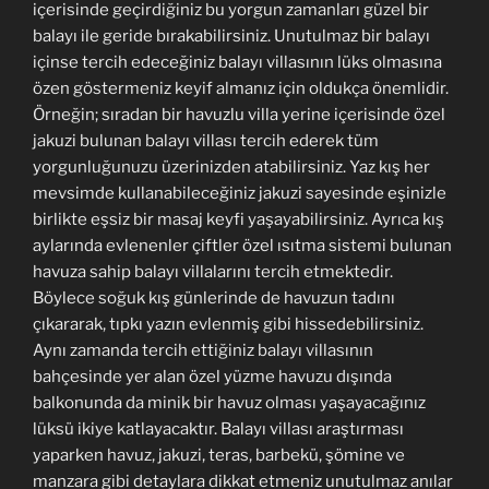
içerisinde geçirdiğiniz bu yorgun zamanları güzel bir
balayı ile geride bırakabilirsiniz. Unutulmaz bir balayı
içinse tercih edeceğiniz balayı villasının lüks olmasına
özen göstermeniz keyif almanız için oldukça önemlidir.
Örneğin; sıradan bir havuzlu villa yerine içerisinde özel
jakuzi bulunan balayı villası tercih ederek tüm
yorgunluğunuzu üzerinizden atabilirsiniz. Yaz kış her
mevsimde kullanabileceğiniz jakuzi sayesinde eşinizle
birlikte eşsiz bir masaj keyfi yaşayabilirsiniz. Ayrıca kış
aylarında evlenenler çiftler özel ısıtma sistemi bulunan
havuza sahip balayı villalarını tercih etmektedir.
Böylece soğuk kış günlerinde de havuzun tadını
çıkararak, tıpkı yazın evlenmiş gibi hissedebilirsiniz.
Aynı zamanda tercih ettiğiniz balayı villasının
bahçesinde yer alan özel yüzme havuzu dışında
balkonunda da minik bir havuz olması yaşayacağınız
lüksü ikiye katlayacaktır. Balayı villası araştırması
yaparken havuz, jakuzi, teras, barbekü, şömine ve
manzara gibi detaylara dikkat etmeniz unutulmaz anılar