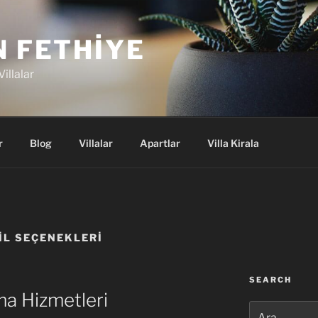
N FETHIYE
illalar
r
Blog
Villalar
Apartlar
Villa Kirala
IL SEÇENEKLERI
SEARCH
ma Hizmetleri
Ara: