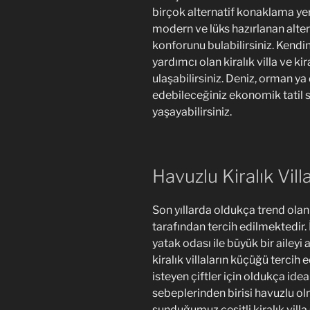
birçok alternatif konaklama yer
modern ve lüks hazırlanan alter
konforunu bulabilirsiniz. Kendi
yardımcı olan kiralık villa ve ki
ulaşabilirsiniz. Deniz, orman ya
edebileceğiniz ekonomik tatil se
yaşayabilirsiniz.
Havuzlu Kiralık Vill
Son yıllarda oldukça trend olan k
tarafından tercih edilmektedir
yatak odası ile büyük bir aileyi
kiralık villaların küçüğü terci
isteyen çiftler için oldukça ideal
sebeplerinden birisi havuzlu olm
sunduğumuz çeşitli kiralık villa