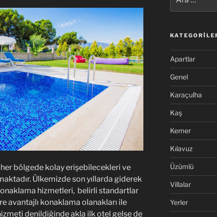
KATEGORILE
Apartlar
Genel
Karaçulha
Kaş
Kemer
Kılavuz
Üzümlü
 her bölgede kolay erişebilecekleri ve
maktadır. Ülkemizde son yıllarda giderek
Villalar
onaklama hizmetleri, belirli standartlar
e avantajlı konaklama olanakları ile
Yerler
meti denildiğinde akla ilk otel gelse de