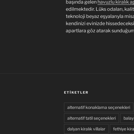
başında gelen
havuzlu kiralık a
edilmektedir. Lüks odaları, kali
teknoloji beyaz eşyalarıyla misa
kendinizi evinizde hissedeceksi
apartlara göz atarak sunduğumuz
ETIKETLER
alternatif konaklama seçenekleri
alternatif tatil seçenekleri
balayı
dalyan kiralık villalar
fethiye kiral