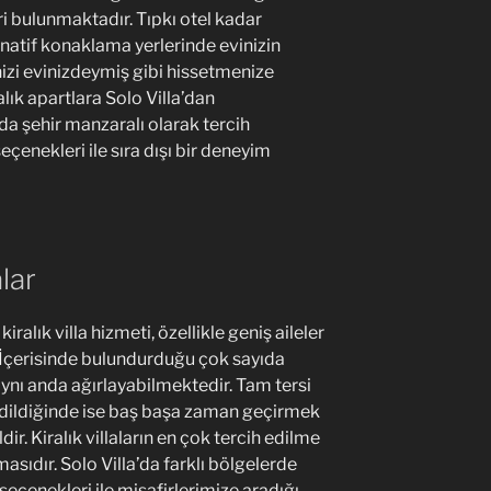
i bulunmaktadır. Tıpkı otel kadar
natif konaklama yerlerinde evinizin
nizi evinizdeymiş gibi hissetmenize
ralık apartlara Solo Villa’dan
 da şehir manzaralı olarak tercih
çenekleri ile sıra dışı bir deneyim
alar
iralık villa hizmeti, özellikle geniş aileler
. İçerisinde bulundurduğu çok sayıda
 aynı anda ağırlayabilmektedir. Tam tersi
h edildiğinde ise baş başa zaman geçirmek
dir. Kiralık villaların en çok tercih edilme
asıdır. Solo Villa’da farklı bölgelerde
 seçenekleri ile misafirlerimize aradığı