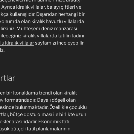
yrıca kiralık villalar, balayı çiftleri ve
a kullanışlıdır. Dışarıdan herhangi bir
onumda olan kiralık havuzlu villalarda
ebilirsiniz. Muhteşem deniz manzarası
eceğiniz kiralık villalarda tatilin tadını
u kiralık villalar
sayfamızı inceleyebilir
iz.
rtlar
şen bir konaklama trendi olan kiralık
 ev formatındadır. Dayalı döşeli olan
lgesinde bulunmaktadır. Özellikle çocuklu
artlar, bütçe dostu olması ile birlikte uzun
enekler arasındadır. Ekonomik tatil
ük bütçeli tatil planlamalarının