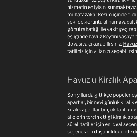
hizmetin en iyisini sunmaktayız. A
muhafazakar kesim içinde oldukç
şekilde görüntü alınamayacak k
gönül rahatlığı ile vakit geçir
eşliğinde havuz keyfini yaşayabil
doyasıya çıkarabilirsiniz.
Havuzl
tatiliniz için villanızı seçebilirsin
Havuzlu Kiralık Apa
Son yıllarda gittikçe popülerle
apartlar, bir nevi günlük kiralık
kiralık apartlar birçok tatil bö
ailelerin tercih ettiği kiralık ap
süreli tatiller için en ideal seç
seçenekleri düşünüldüğünde düş